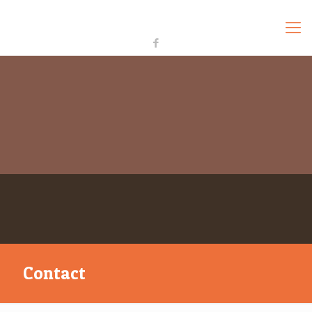
03 22 28 32 33
06 43 55 80 57
contact@la-mottelette.com
Contact