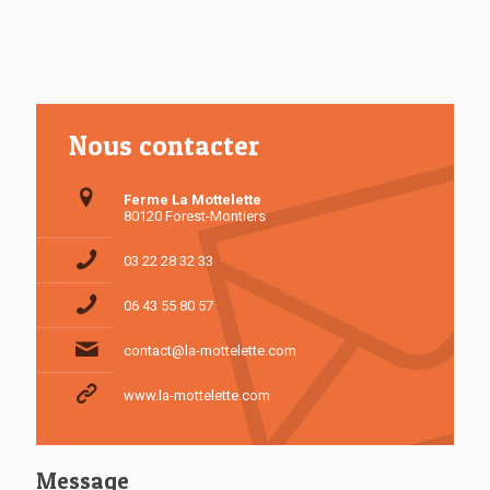
Nous contacter
Ferme La Mottelette
80120 Forest-Montiers
03 22 28 32 33
06 43 55 80 57
contact@la-mottelette.com
www.la-mottelette.com
Message